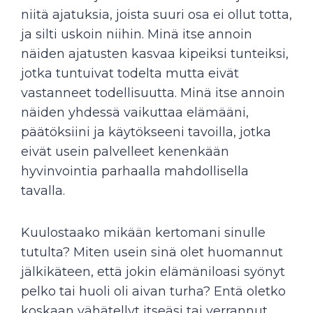
niitä ajatuksia, joista suuri osa ei ollut totta,
ja silti uskoin niihin. Minä itse annoin
näiden ajatusten kasvaa kipeiksi tunteiksi,
jotka tuntuivat todelta mutta eivät
vastanneet todellisuutta. Minä itse annoin
näiden yhdessä vaikuttaa elämääni,
päätöksiini ja käytökseeni tavoilla, jotka
eivät usein palvelleet kenenkään
hyvinvointia parhaalla mahdollisella
tavalla.
Kuulostaako mikään kertomani sinulle
tutulta? Miten usein sinä olet huomannut
jälkikäteen, että jokin elämäniloasi syönyt
pelko tai huoli oli aivan turha? Entä oletko
koskaan vähätellyt itseäsi tai verrannut