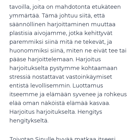
tavoilla, joita on mahdotonta etukäteen
ymmärtää. Tämä johtuu siitä, että
säännöllinen harjoittaminen muuttaa
plastisia aivojamme, jotka kehittyvät
paremmiksi siinä mitä ne tekevät, ja
huonommiksi siinä, miten ne eivät tee tai
pääse harjoittelemaan. Harjoitus
harjoitukselta pystymme kohtaamaan
stressiä nostattavat vastoinkäymiset
entistä levollisemmin. Luottamus
itseemme ja elämään syvenee ja rohkeus
elää oman näköistä elämää kasvaa.
Harjoitus harjoitukselta. Hengitys
hengitykseltä.
Toivotan Sinulle hyvää matkaa itseesi.