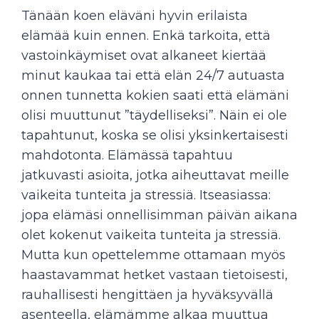
Tänään koen eläväni hyvin erilaista
elämää kuin ennen. Enkä tarkoita, että
vastoinkäymiset ovat alkaneet kiertää
minut kaukaa tai että elän 24/7 autuasta
onnen tunnetta kokien saati että elämäni
olisi muuttunut ”täydelliseksi”. Näin ei ole
tapahtunut, koska se olisi yksinkertaisesti
mahdotonta. Elämässä tapahtuu
jatkuvasti asioita, jotka aiheuttavat meille
vaikeita tunteita ja stressiä. Itseasiassa:
jopa elämäsi onnellisimman päivän aikana
olet kokenut vaikeita tunteita ja stressiä.
Mutta kun opettelemme ottamaan myös
haastavammat hetket vastaan tietoisesti,
rauhallisesti hengittäen ja hyväksyvällä
asenteella, elämämme alkaa muuttua