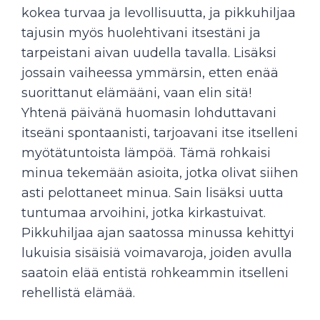
kokea turvaa ja levollisuutta, ja pikkuhiljaa
tajusin myös huolehtivani itsestäni ja
tarpeistani aivan uudella tavalla. Lisäksi
jossain vaiheessa ymmärsin, etten enää
suorittanut elämääni, vaan elin sitä!
Yhtenä päivänä huomasin lohduttavani
itseäni spontaanisti, tarjoavani itse itselleni
myötätuntoista lämpöä. Tämä rohkaisi
minua tekemään asioita, jotka olivat siihen
asti pelottaneet minua. Sain lisäksi uutta
tuntumaa arvoihini, jotka kirkastuivat.
Pikkuhiljaa ajan saatossa minussa kehittyi
lukuisia sisäisiä voimavaroja, joiden avulla
saatoin elää entistä rohkeammin itselleni
rehellistä elämää.