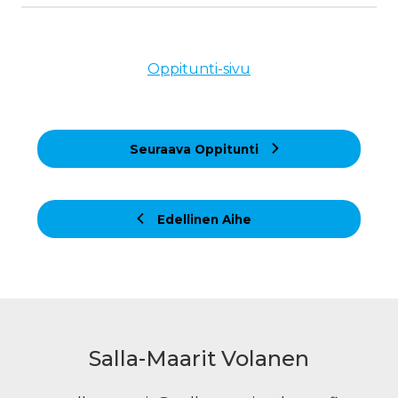
Oppitunti-sivu
Seuraava Oppitunti
Edellinen Aihe
Salla-Maarit Volanen