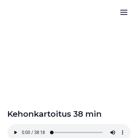
Siirry
sisältöön
Kehonkartoitus 38 min